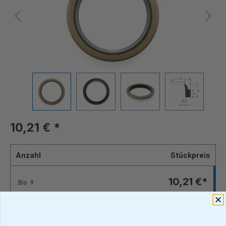
10,21 €
*
Anzahl
Stückpreis
10,21 €*
Bis
9
9,18 €*
Bis
24