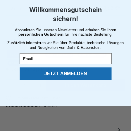
7,65 €*
Bis
49
Willkommensgutschein
sichern!
6,64 €*
Ab
50
Abonnieren Sie unseren Newsletter und erhalten Sie Ihren
persönlichen Gutschein
für Ihre nächste Bestellung.
Alle Preise inkl. gesetzl. Mehrwertsteuer zzgl. Versandkosten
Zusätzlich informieren wir Sie über Produkte, technische Lösungen
und Neuigkeiten von Diehr & Rabenstein.
Brutto
Netto
Paketversand
Deutsche Post
Email
Abholung
Sofort verfügbar, Lieferzeit: 2 - 4 Tage¹
JETZT ANMELDEN
Produkt Anzahl: Gib den gewünschten We
In den Warenkorb
Zum Merkzettel hinzufügen
Produktnummer:
585016