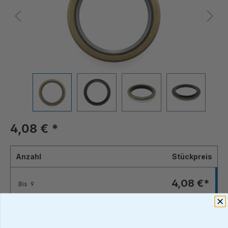
4,08 €
*
Anzahl
Stückpreis
4,08 €*
Bis
9
3,67 €*
Bis
24