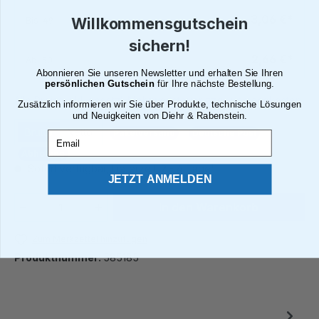
3,06 €*
Bis
49
Willkommensgutschein
sichern!
2,66 €*
Ab
50
Abonnieren Sie unseren Newsletter und erhalten Sie Ihren
persönlichen Gutschein
für Ihre nächste Bestellung.
Alle Preise inkl. gesetzl. Mehrwertsteuer zzgl. Versandkosten
Zusätzlich informieren wir Sie über Produkte, technische Lösungen
und Neuigkeiten von Diehr & Rabenstein.
Brutto
Netto
Paketversand
Deutsche Post
Email
Abholung
Sofort verfügbar, Lieferzeit: 2 - 4 Tage¹
JETZT ANMELDEN
Produkt Anzahl: Gib den gewünschten We
In den Warenkorb
Zum Merkzettel hinzufügen
Produktnummer:
585185