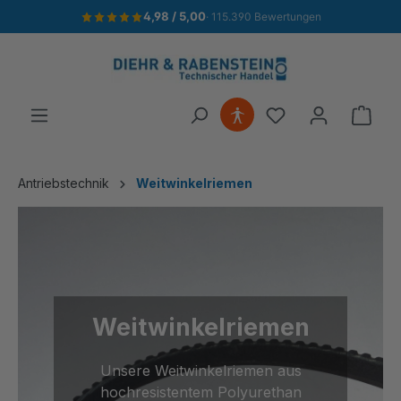
4,98 / 5,00
· 115.390 Bewertungen
alt springen
Ware
Antriebstechnik
Weitwinkelriemen
Weitwinkelriemen
Unsere Weitwinkelriemen aus
hochresistentem Polyurethan