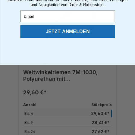
und Neuigkeiten von Diehr & Rabenstein.
Email
JETZT ANMELDEN
Weitwinkelriemen 7M-1030,
Polyurethan mit
Polyesterzugstrang
29,60 €*
Anzahl
Stückpreis
29,60 €*
Bis
4
28,41 €*
Bis
9
27,62 €*
Bis
24