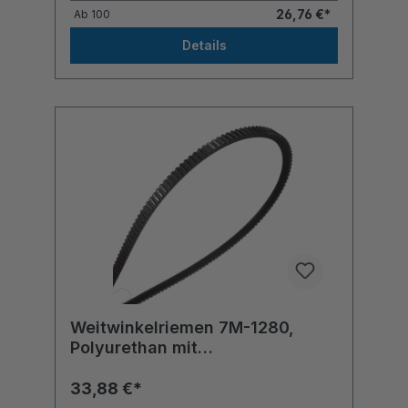
26,76 €*
Ab
100
Details
Weitwinkelriemen 7M-1280,
Polyurethan mit
Polyesterzugstrang
33,88 €*