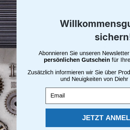
Ab
250
Willkommensgu
Alle Preise i
sichern
Brutto
Ne
Sofort verf
Abonnieren Sie unseren Newsletter 
persönlichen Gutschein
für Ihr
Produkt
Zusätzlich informieren wir Sie über Pr
Zum Merkze
und Neuigkeiten von Diehr
Produktnum
Email
JETZT ANME