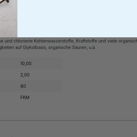
is ca. +200C, Wasser nur bis ca. +80C
he und chlorierte Kohlenwasserstoffe, Kraftstoffe und viele organis
eiten auf Glykolbasis, organische Säuren, u.ä.
10,00
2,00
80
FKM