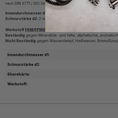
nach DIN 3771 / ISO 3601
Innendurchmesser d1:
10 mm
Schnurstärke d2:
2 mm
Werkstoff
FKM
/
FPM
Shorehärte
80
, einsetzbar von ca. -15C b
Beständig
gegen Mineralöle- und fette, aliphatische, aromatisc
Nicht Beständig
gegen Wasserdampf, Heißwasser, Bremsflüssigk
Innendurchmesser d1:
Schnurstärke d2:
Shorehärte:
Werkstoff: