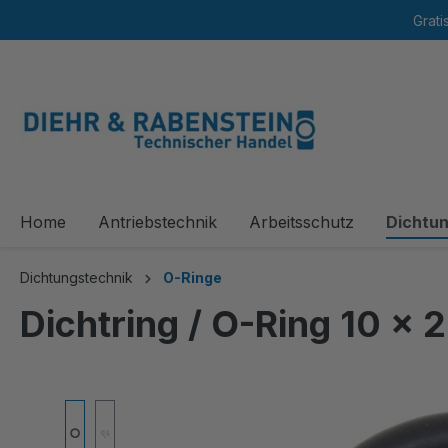
Grati
springen
Zur Hauptnavigation springen
Home
Antriebstechnik
Arbeitsschutz
Dichtu
Dichtungstechnik
O-Ringe
Dichtring / O-Ring 10 
Bildergalerie überspringen