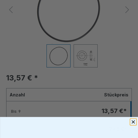
13,57 €
*
Anzahl
Stückpreis
13,57 €*
Bis
9
7,45 €*
Bis
24