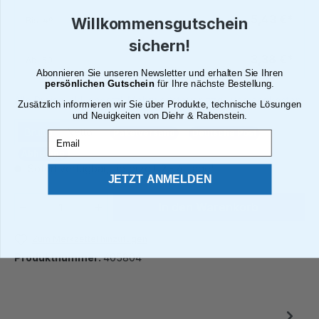
5,43 €*
Bis
49
Willkommensgutschein
sichern!
3,38 €*
Ab
50
Abonnieren Sie unseren Newsletter und erhalten Sie Ihren
persönlichen Gutschein
für Ihre nächste Bestellung.
Alle Preise inkl. gesetzl. Mehrwertsteuer zzgl. Versandkosten
Zusätzlich informieren wir Sie über Produkte, technische Lösungen
und Neuigkeiten von Diehr & Rabenstein.
Brutto
Netto
Paketversand
Deutsche Post
Email
Abholung
Sofort verfügbar, Lieferzeit: 2 - 4 Tage¹
JETZT ANMELDEN
Produkt Anzahl: Gib den gewünschten We
In den Warenkorb
Zum Merkzettel hinzufügen
Produktnummer:
405804