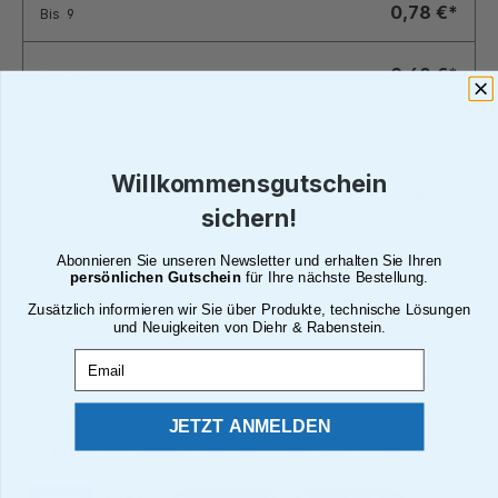
0,78 €*
Bis
9
0,68 €*
Bis
24
0,58 €*
Bis
49
Willkommensgutschein
0,39 €*
Bis
99
sichern!
0,35 €*
Abonnieren Sie unseren Newsletter und erhalten Sie Ihren
Bis
199
persönlichen Gutschein
für Ihre nächste Bestellung.
Zusätzlich informieren wir Sie über Produkte, technische Lösungen
0,31 €*
Bis
249
und Neuigkeiten von Diehr & Rabenstein.
Email
0,27 €*
Ab
250
JETZT ANMELDEN
Alle Preise inkl. gesetzl. Mehrwertsteuer zzgl. Versandkosten