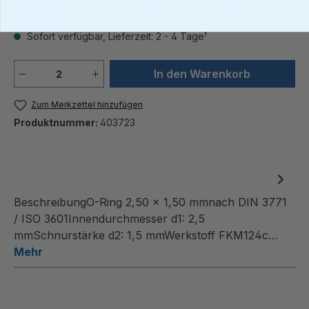
Brutto
Netto
Paketversand
Deutsche Post
Abholung
Sofort verfügbar, Lieferzeit: 2 - 4 Tage¹
Produkt Anzahl: Gib den gewünschten We
In den Warenkorb
Zum Merkzettel hinzufügen
Produktnummer:
403723
BeschreibungO-Ring 2,50 x 1,50 mmnach DIN 3771
/ ISO 3601Innendurchmesser d1: 2,5
mmSchnurstärke d2: 1,5 mmWerkstoff FKM124c…
Mehr