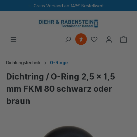
Gratis Versand ab 149€ Bestellwert
4,98 / 5,00
· 115.390 Bewertungen
alt springen
Ware
Dichtungstechnik
O-Ringe
Dichtring / O-Ring 2,5 x 1,5
mm FKM 80 schwarz oder
braun
Bildergalerie überspringen