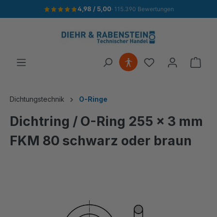
4,98 / 5,00
· 115.390 Bewertungen
alt springen
Ware
Dichtungstechnik
O-Ringe
Dichtring / O-Ring 255 x 3 mm
FKM 80 schwarz oder braun
Bildergalerie überspringen