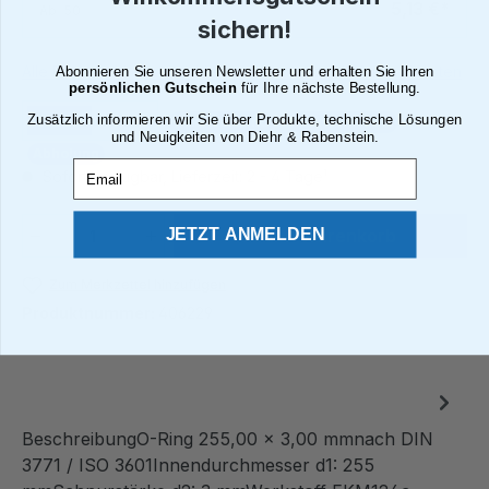
5,13 €*
Ab
50
sichern!
Alle Preise inkl. gesetzl. Mehrwertsteuer zzgl. Versandkosten
Abonnieren Sie unseren Newsletter und erhalten Sie Ihren
persönlichen Gutschein
für Ihre nächste Bestellung.
Zusätzlich informieren wir Sie über Produkte, technische Lösungen
Brutto
Netto
Paketversand
Deutsche Post
und Neuigkeiten von Diehr & Rabenstein.
Abholung
Email
Sofort verfügbar, Lieferzeit: 2 - 4 Tage¹
Produkt Anzahl: Gib den gewünschten We
JETZT ANMELDEN
In den Warenkorb
Zum Merkzettel hinzufügen
Produktnummer:
406229
BeschreibungO-Ring 255,00 x 3,00 mmnach DIN
3771 / ISO 3601Innendurchmesser d1: 255