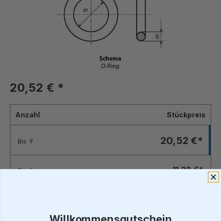
20,52 €
*
Anzahl
Stückpreis
20,52 €*
Bis
9
11,28 €*
Bis
24
8,21 €*
Bis
49
Willkommensgutschein