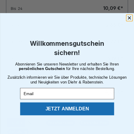
10,09 €*
Bis
24
8,65 €*
Bis
49
5,77 €*
Bis
99
Willkommensgutschein
sichern!
5,19 €*
Bis
199
Abonnieren Sie unseren Newsletter und erhalten Sie Ihren
persönlichen Gutschein
für Ihre nächste Bestellung.
4,61 €*
Bis
249
Zusätzlich informieren wir Sie über Produkte, technische Lösungen
und Neuigkeiten von Diehr & Rabenstein.
Email
4,04 €*
Ab
250
JETZT ANMELDEN
Alle Preise inkl. gesetzl. Mehrwertsteuer zzgl. Versandkosten
Brutto
Netto
Paketversand
Deutsche Post
Abholung