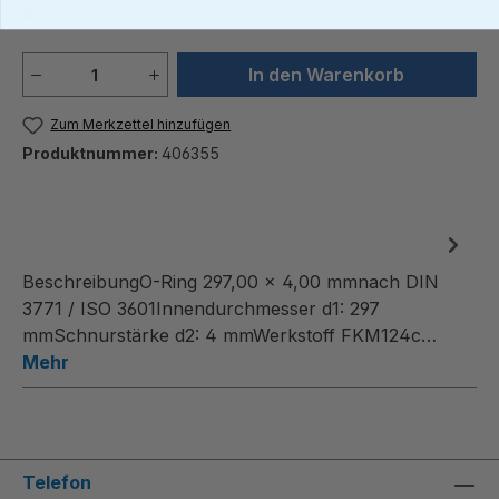
Sofort verfügbar, Lieferzeit: 2 - 4 Tage¹
Produkt Anzahl: Gib den gewünschten We
In den Warenkorb
Zum Merkzettel hinzufügen
Produktnummer:
406355
BeschreibungO-Ring 297,00 x 4,00 mmnach DIN
3771 / ISO 3601Innendurchmesser d1: 297
mmSchnurstärke d2: 4 mmWerkstoff FKM124c…
Mehr
Telefon