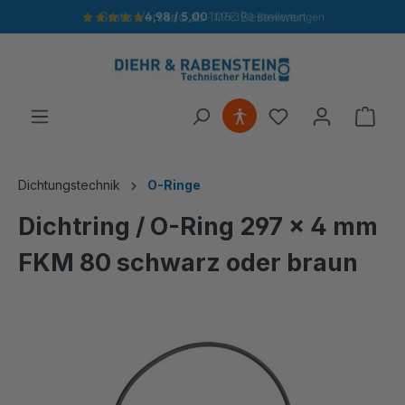
Gratis Versand ab 149€ Bestellwert
4,98 / 5,00
· 115.390 Bewertungen
alt springen
Ware
Dichtungstechnik
O-Ringe
Dichtring / O-Ring 297 x 4 mm
FKM 80 schwarz oder braun
Bildergalerie überspringen