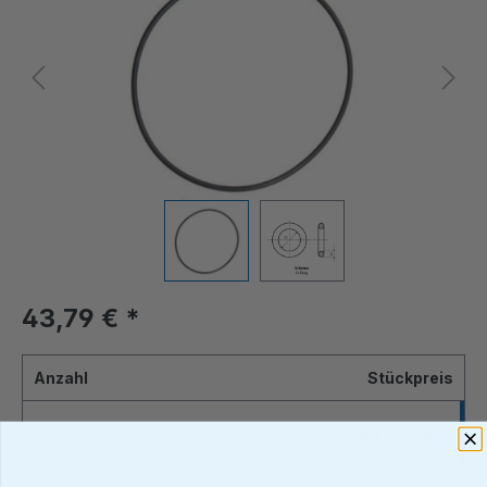
43,79 €
*
Anzahl
Stückpreis
43,79 €*
Bis
9