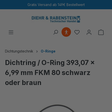
Gratis Versand ab 149€ Bestellwert
4,98 / 5,00
· 115.390 Bewertungen
alt springen
Ware
Dichtungstechnik
O-Ringe
Dichtring / O-Ring 393,07 x
6,99 mm FKM 80 schwarz
oder braun
Bildergalerie überspringen