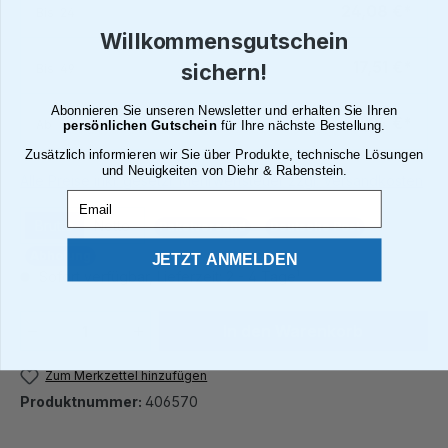
24,08 €*
Bis
24
Willkommensgutschein
17,51 €*
sichern!
Bis
49
Abonnieren Sie unseren Newsletter und erhalten Sie Ihren
10,94 €*
Ab
50
persönlichen Gutschein
für Ihre nächste Bestellung.
Zusätzlich informieren wir Sie über Produkte, technische Lösungen
und Neuigkeiten von Diehr & Rabenstein.
Alle Preise inkl. gesetzl. Mehrwertsteuer zzgl. Versandkosten
Email
Brutto
Netto
Paketversand
Deutsche Post
Abholung
JETZT ANMELDEN
Sofort verfügbar, Lieferzeit: 2 - 4 Tage¹
Produkt Anzahl: Gib den gewünschten We
In den Warenkorb
Zum Merkzettel hinzufügen
Produktnummer:
406570