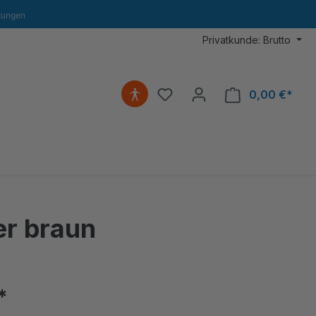
tungen
Privatkunde: Brutto
0,00 €*
Ware
er braun
*