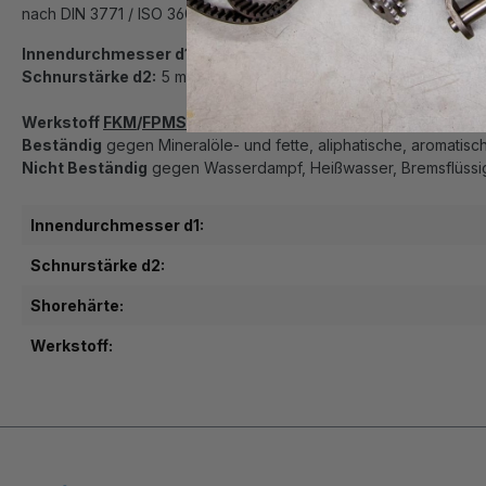
nach DIN 3771 / ISO 3601
Innendurchmesser d1:
56 mm
Schnurstärke d2:
5 mm
Werkstoff
FKM
/
FPM
Shorehärte
80
, einsetzbar von ca. -15C b
Beständig
gegen Mineralöle- und fette, aliphatische, aromatisc
Nicht Beständig
gegen Wasserdampf, Heißwasser, Bremsflüssigk
Innendurchmesser d1:
Schnurstärke d2:
Shorehärte:
Werkstoff: