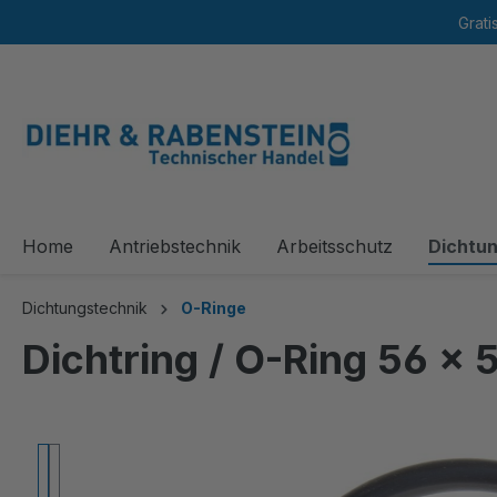
Grati
springen
Zur Hauptnavigation springen
Home
Antriebstechnik
Arbeitsschutz
Dichtu
Dichtungstechnik
O-Ringe
Dichtring / O-Ring 56 
Bildergalerie überspringen