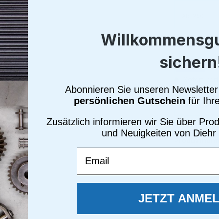
Ab
250
Willkommensgu
Alle Preise i
sichern
Brutto
Ne
Sofort verf
Abonnieren Sie unseren Newsletter 
persönlichen Gutschein
für Ihr
Produkt
Zusätzlich informieren wir Sie über Pr
Zum Merkze
und Neuigkeiten von Diehr
Produktnum
Email
JETZT ANME