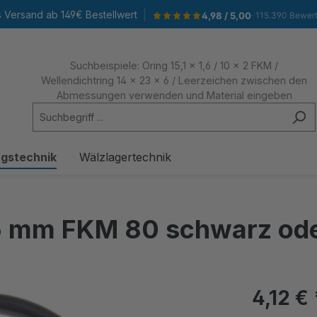
|
s Versand ab 149€ Bestellwert
4,98 / 5,00
· 115.390 Bewer
Suchbeispiele: Oring 15,1 x 1,6 / 10 x 2 FKM /
Wellendichtring 14 x 23 x 6 / Leerzeichen zwischen den
Abmessungen verwenden und Material eingeben
ngstechnik
Wälzlagertechnik
x 5 mm FKM 80 schwarz od
4,12 €