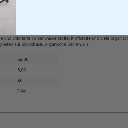
is ca. +200C, Wasser nur bis ca. +80C
he und chlorierte Kohlenwasserstoffe, Kraftstoffe und viele organis
eiten auf Glykolbasis, organische Säuren, u.ä.
56,00
5,00
80
FKM