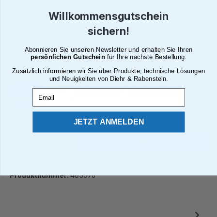
2,03 €*
Bis
49
Willkommensgutschein
sichern!
1,27 €*
Ab
50
Abonnieren Sie unseren Newsletter und erhalten Sie Ihren
persönlichen Gutschein
für Ihre nächste Bestellung.
Alle Preise inkl. gesetzl. Mehrwertsteuer zzgl. Versandkosten
Zusätzlich informieren wir Sie über Produkte, technische Lösungen
und Neuigkeiten von Diehr & Rabenstein.
Brutto
Netto
Paketversand
Deutsche Post
Email
Abholung
Sofort verfügbar, Lieferzeit: 2 - 4 Tage¹
JETZT ANMELDEN
Produkt Anzahl: Gib den gewünschten We
In den Warenkorb
Zum Merkzettel hinzufügen
Produktnummer:
405076