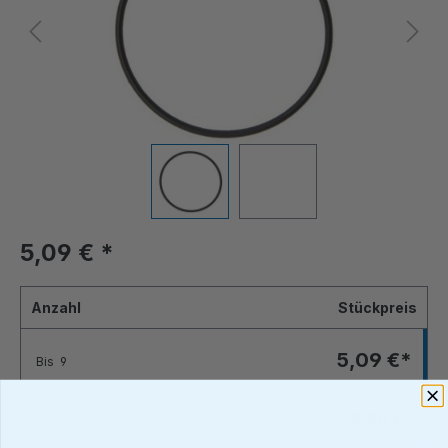
5,09 €
*
Anzahl
Stückpreis
5,09 €*
Bis
9
2,80 €*
Bis
24