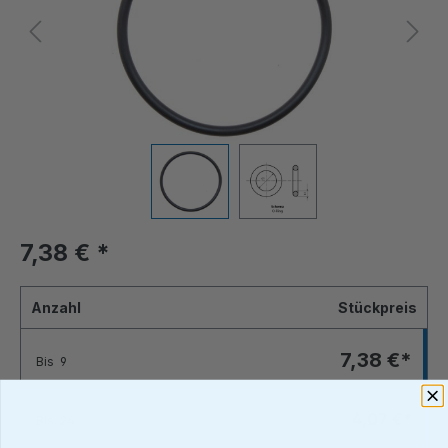
7,38 €
*
Anzahl
Stückpreis
7,38 €*
Bis
9
4,07 €*
Bis
24