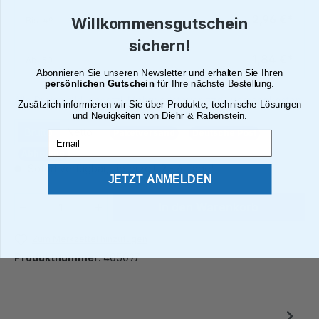
2,96 €*
Bis
49
Willkommensgutschein
sichern!
1,84 €*
Ab
50
Abonnieren Sie unseren Newsletter und erhalten Sie Ihren
persönlichen Gutschein
für Ihre nächste Bestellung.
Alle Preise inkl. gesetzl. Mehrwertsteuer zzgl. Versandkosten
Zusätzlich informieren wir Sie über Produkte, technische Lösungen
und Neuigkeiten von Diehr & Rabenstein.
Brutto
Netto
Paketversand
Deutsche Post
Email
Abholung
Sofort verfügbar, Lieferzeit: 2 - 4 Tage¹
JETZT ANMELDEN
Produkt Anzahl: Gib den gewünschten We
In den Warenkorb
Zum Merkzettel hinzufügen
Produktnummer:
405097