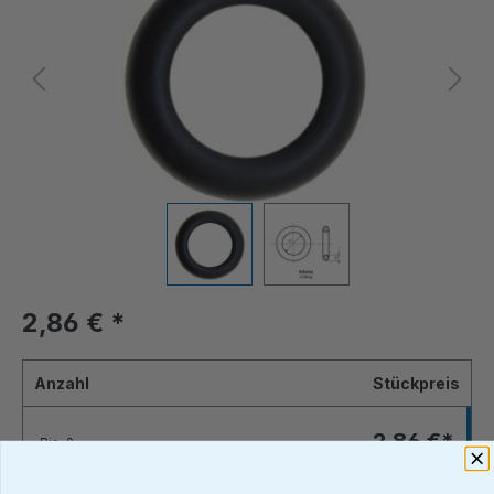
2,86 €
*
Anzahl
Stückpreis
2,86 €*
Bis
9