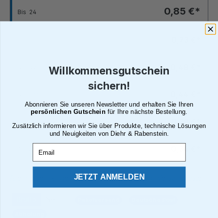
0,85 €*
Bis
24
0,73 €*
Bis
49
0,48 €*
Bis
99
Willkommensgutschein
sichern!
0,44 €*
Bis
199
Abonnieren Sie unseren Newsletter und erhalten Sie Ihren
persönlichen Gutschein
für Ihre nächste Bestellung.
0,39 €*
Bis
249
Zusätzlich informieren wir Sie über Produkte, technische Lösungen
und Neuigkeiten von Diehr & Rabenstein.
Email
0,34 €*
Ab
250
JETZT ANMELDEN
Alle Preise inkl. gesetzl. Mehrwertsteuer zzgl. Versandkosten
Brutto
Netto
Paketversand
Deutsche Post
Abholung