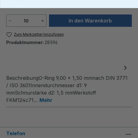
Sofort verfügbar, Lieferzeit: 2 - 4 Tage¹
Produkt Anzahl: Gib den gewünschten We
In den Warenkorb
Zum Merkzettel hinzufügen
Produktnummer:
28596
BeschreibungO-Ring 9,00 x 1,50 mmnach DIN 3771
/ ISO 3601Innendurchmesser d1: 9
mmSchnurstärke d2: 1,5 mmWerkstoff
FKM124c71…
Mehr
Telefon