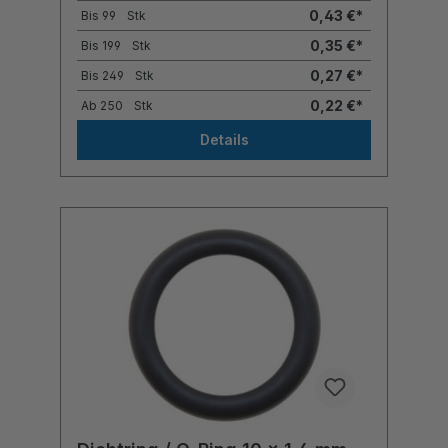
0,43 €*
Bis
99
Stk
0,35 €*
Bis
199
Stk
0,27 €*
Bis
249
Stk
0,22 €*
Ab
250
Stk
Details