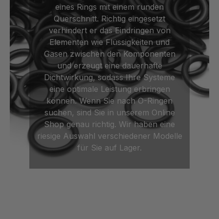
eines Rings mit einem runden
Querschnitt. Richtig eingesetzt
verhindert er das Eindringen von
Elementen wie Flüssigkeiten und
Gasen zwischen den Komponenten
und erzeugt eine dauerhafte
Dichtwirkung, sodass Ihre Systeme
eine optimale Leistung erbringen
können. Wenn Sie nach O-Ringen
suchen, sind Sie in unserem Online
Shop genau richtig. Wir haben eine
riesige Auswahl verschiedener Modelle
für Sie auf Lager.