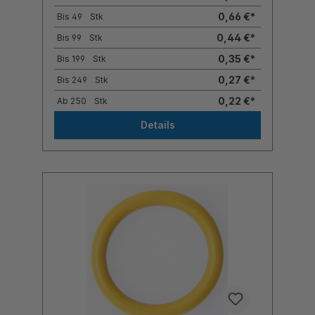
0,66 €*
Bis
49
Stk
0,44 €*
Bis
99
Stk
0,35 €*
Bis
199
Stk
0,27 €*
Bis
249
Stk
0,22 €*
Ab
250
Stk
Details