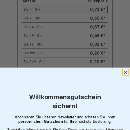
Anzahl
Stückpreis
0,73 €*
Bis
4
Stk
0,65 €*
Bis
9
Stk
0,57 €*
Bis
24
Stk
0,49 €*
Bis
49
Stk
0,32 €*
Bis
99
Stk
0,26 €*
Bis
199
Stk
0,20 €*
Bis
249
Stk
0,16 €*
Ab
250
Stk
Details
Willkommensgutschein
sichern!
Abonnieren Sie unseren Newsletter und erhalten Sie Ihren
persönlichen Gutschein
für Ihre nächste Bestellung.
Zusätzlich informieren wir Sie über Produkte, technische Lösungen