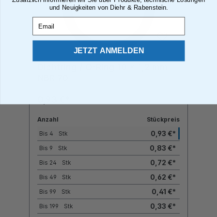
und Neuigkeiten von Diehr & Rabenstein.
Email
JETZT ANMELDEN
Dichtring / O-Ring 10 x 1,2 mm
NBR 70
0,93 €*
Anzahl
Stückpreis
0,93 €*
Bis
4
Stk
0,83 €*
Bis
9
Stk
0,72 €*
Bis
24
Stk
0,62 €*
Bis
49
Stk
0,41 €*
Bis
99
Stk
0,33 €*
Bis
199
Stk