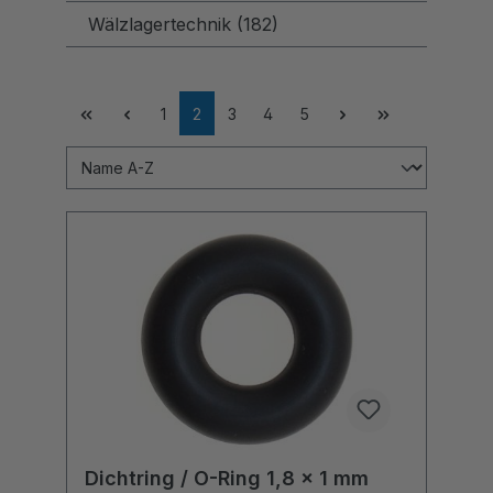
Wälzlagertechnik (182)
1
2
3
4
5
Dichtring / O-Ring 1,8 x 1 mm