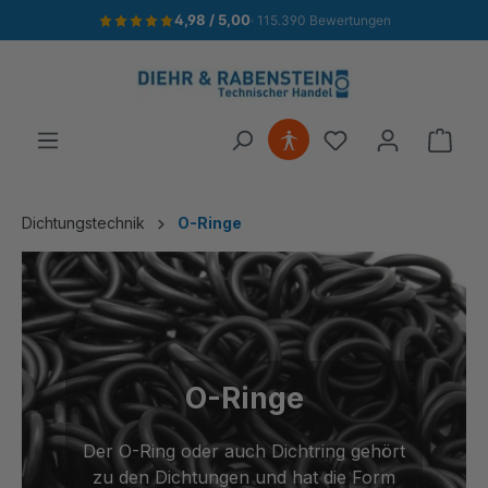
Gratis Versand ab 149€ Bestellwert
4,98 / 5,00
· 115.390 Bewertungen
alt springen
Ware
Dichtungstechnik
O-Ringe
O-Ringe
Der O-Ring oder auch Dichtring gehört
zu den Dichtungen und hat die Form