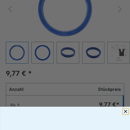
9,77 €
*
Anzahl
Stückpreis
9,77 €*
Bis
9
8,58 €*
Bis
24