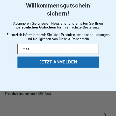
Willkommensgutschein
7,34 €*
Bis
49
sichern!
6,20 €*
Ab
50
Abonnieren Sie unseren Newsletter und erhalten Sie Ihren
persönlichen Gutschein
für Ihre nächste Bestellung.
Zusätzlich informieren wir Sie über Produkte, technische Lösungen
Alle Preise inkl. gesetzl. Mehrwertsteuer zzgl. Versandkosten
und Neuigkeiten von Diehr & Rabenstein.
Email
Brutto
Netto
Paketversand
Deutsche Post
Abholung
Sofort verfügbar, Lieferzeit: 2 - 4 Tage¹
JETZT ANMELDEN
Produkt Anzahl: Gib den gewünschten We
In den Warenkorb
Zum Merkzettel hinzufügen
Produktnummer:
580564