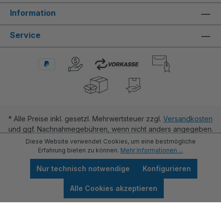
Information
Service
* Alle Preise inkl. gesetzl. Mehrwertsteuer zzgl.
Versandkosten
und ggf. Nachnahmegebühren, wenn nicht anders angegeben.
Diese Website verwendet Cookies, um eine bestmögliche
Erfahrung bieten zu können.
Mehr Informationen ...
Nur technisch notwendige
Konfigurieren
Alle Cookies akzeptieren