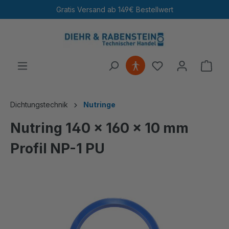
Gratis Versand ab 149€ Bestellwert
alt springen
Ware
Dichtungstechnik
Nutringe
Nutring 140 x 160 x 10 mm
Profil NP-1 PU
Bildergalerie überspringen