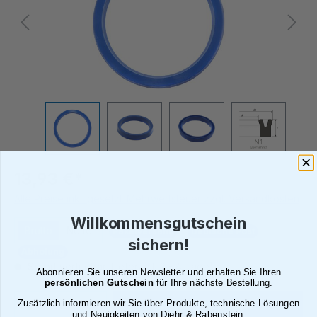
13,93 €*
Alle Preise inkl. gesetzl. Mehrwertsteuer zzgl. Versandkosten
Willkommensgutschein
Brutto
Netto
Paketversand
Deutsche Post
sichern!
Abholung
Sofort verfügbar, Lieferzeit: 2 - 4 Tage¹
Abonnieren Sie unseren Newsletter und erhalten Sie Ihren
persönlichen Gutschein
für Ihre nächste Bestellung.
Produkt Anzahl: Gib den gewünschten We
Zusätzlich informieren wir Sie über Produkte, technische Lösungen
In den Warenkorb
und Neuigkeiten von Diehr & Rabenstein.