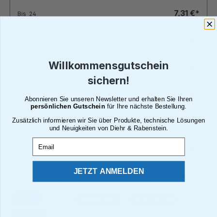
7,31 €*
Bis
24
6,27 €*
Bis
49
Willkommensgutschein
5,22 €*
Bis
99
sichern!
4,18 €*
Bis
199
Abonnieren Sie unseren Newsletter und erhalten Sie Ihren
persönlichen Gutschein
für Ihre nächste Bestellung.
Zusätzlich informieren wir Sie über Produkte, technische Lösungen
3,55 €*
Bis
249
und Neuigkeiten von Diehr & Rabenstein.
Email
3,13 €*
Ab
250
JETZT ANMELDEN
Alle Preise inkl. gesetzl. Mehrwertsteuer zzgl. Versandkosten
Brutto
Netto
Paketversand
Deutsche Post
Abholung