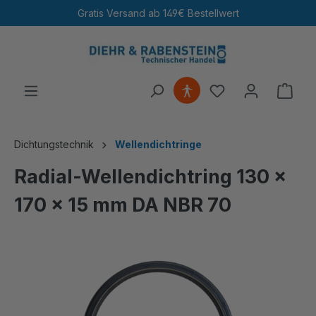
Gratis Versand ab 149€ Bestellwert
alt springen
Ware
Dichtungstechnik
Wellendichtringe
Radial-Wellendichtring 130 x
170 x 15 mm DA NBR 70
Bildergalerie überspringen