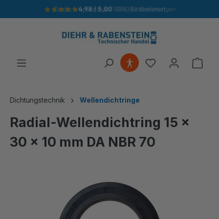
Gratis Versand ab 149€ Bestellwert
4,98 / 5,00
· 115.390 Bewertungen
alt springen
Ware
Dichtungstechnik
Wellendichtringe
Radial-Wellendichtring 15 x
30 x 10 mm DA NBR 70
Bildergalerie überspringen