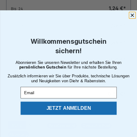
1,24 €*
Bis
24
1,06 €*
Bis
49
Willkommensgutschein
0,89 €*
Bis
99
sichern!
0,71 €*
Bis
199
Abonnieren Sie unseren Newsletter und erhalten Sie Ihren
persönlichen Gutschein
für Ihre nächste Bestellung.
Zusätzlich informieren wir Sie über Produkte, technische Lösungen
0,60 €*
Bis
249
und Neuigkeiten von Diehr & Rabenstein.
Email
0,53 €*
Ab
250
JETZT ANMELDEN
Alle Preise inkl. gesetzl. Mehrwertsteuer zzgl. Versandkosten
Brutto
Netto
Paketversand
Deutsche Post
Abholung