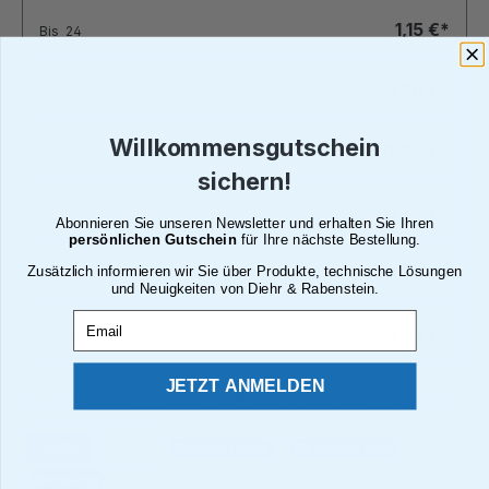
1,15 €*
Bis
24
0,98 €*
Bis
49
Willkommensgutschein
0,82 €*
Bis
99
sichern!
0,66 €*
Bis
199
Abonnieren Sie unseren Newsletter und erhalten Sie Ihren
persönlichen Gutschein
für Ihre nächste Bestellung.
Zusätzlich informieren wir Sie über Produkte, technische Lösungen
0,56 €*
Bis
249
und Neuigkeiten von Diehr & Rabenstein.
Email
0,49 €*
Ab
250
JETZT ANMELDEN
Alle Preise inkl. gesetzl. Mehrwertsteuer zzgl. Versandkosten
Brutto
Netto
Paketversand
Deutsche Post
Abholung