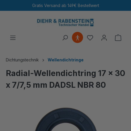
Gratis Versand ab 149€ Bestellwert
4,98 / 5,00
· 115.390 Bewertungen
alt springen
Ware
Dichtungstechnik
Wellendichtringe
Radial-Wellendichtring 17 x 30
x 7/7,5 mm DADSL NBR 80
Bildergalerie überspringen