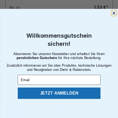
1,53 €*
Bis
24
1,31 €*
Bis
49
Willkommensgutschein
1,09 €*
Bis
99
sichern!
0,88 €*
Bis
199
Abonnieren Sie unseren Newsletter und erhalten Sie Ihren
persönlichen Gutschein
für Ihre nächste Bestellung.
Zusätzlich informieren wir Sie über Produkte, technische Lösungen
0,74 €*
Bis
249
und Neuigkeiten von Diehr & Rabenstein.
Email
0,66 €*
Ab
250
JETZT ANMELDEN
Alle Preise inkl. gesetzl. Mehrwertsteuer zzgl. Versandkosten
Brutto
Netto
Paketversand
Deutsche Post
Abholung