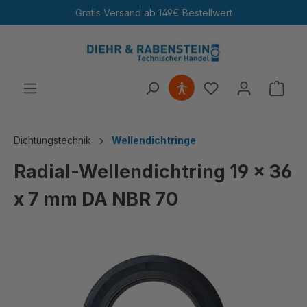
Gratis Versand ab 149€ Bestellwert
alt springen
Ware
Dichtungstechnik
Wellendichtringe
Radial-Wellendichtring 19 x 36
x 7 mm DA NBR 70
Bildergalerie überspringen