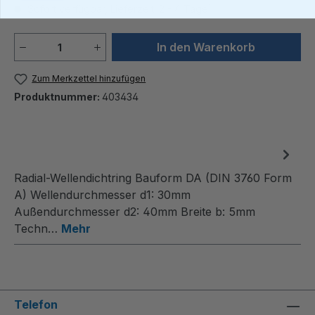
Sofort verfügbar, Lieferzeit: 2 - 4 Tage¹
Produkt Anzahl: Gib den gewünschten We
In den Warenkorb
Zum Merkzettel hinzufügen
Produktnummer:
403434
Radial-Wellendichtring Bauform DA (DIN 3760 Form
A) Wellendurchmesser d1: 30mm
Außendurchmesser d2: 40mm Breite b: 5mm
Techn…
Mehr
Telefon