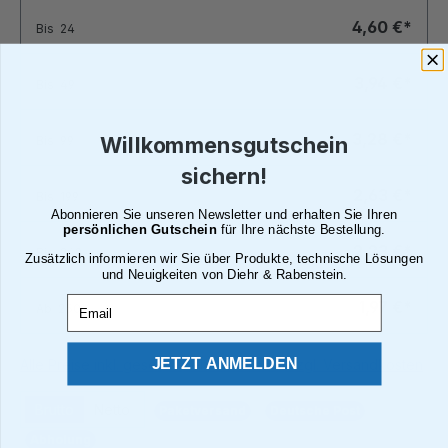
4,60 €*
Bis
24
3,94 €*
Bis
49
3,28 €*
Bis
99
Willkommensgutschein
sichern!
2,63 €*
Bis
199
Abonnieren Sie unseren Newsletter und erhalten Sie Ihren
persönlichen Gutschein
für Ihre nächste Bestellung.
2,23 €*
Bis
249
Zusätzlich informieren wir Sie über Produkte, technische Lösungen
und Neuigkeiten von Diehr & Rabenstein.
Email
1,97 €*
Ab
250
JETZT ANMELDEN
Alle Preise inkl. gesetzl. Mehrwertsteuer zzgl. Versandkosten
Brutto
Netto
Paketversand
Deutsche Post
Abholung