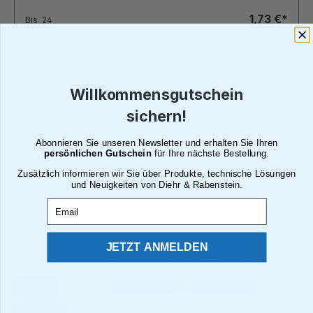
1,73 €*
Bis
24
1,48 €*
Bis
49
Willkommensgutschein
1,23 €*
Bis
99
sichern!
0,99 €*
Bis
199
Abonnieren Sie unseren Newsletter und erhalten Sie Ihren
persönlichen Gutschein
für Ihre nächste Bestellung.
Zusätzlich informieren wir Sie über Produkte, technische Lösungen
0,84 €*
Bis
249
und Neuigkeiten von Diehr & Rabenstein.
Email
0,74 €*
Ab
250
JETZT ANMELDEN
Alle Preise inkl. gesetzl. Mehrwertsteuer zzgl. Versandkosten
Brutto
Netto
Paketversand
Deutsche Post
Abholung