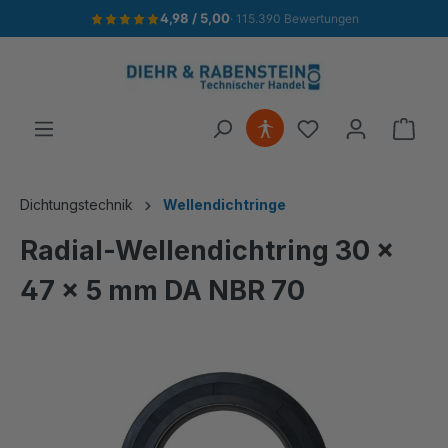
4,98 / 5,00
· 115.390 Bewertungen
alt springen
Ware
Dichtungstechnik
Wellendichtringe
Radial-Wellendichtring 30 x
47 x 5 mm DA NBR 70
Bildergalerie überspringen