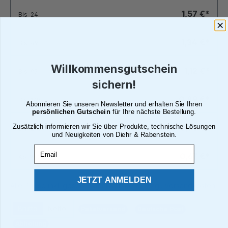
1,57 €*
Bis
24
1,34 €*
Bis
49
Willkommensgutschein
1,12 €*
Bis
99
sichern!
0,89 €*
Bis
199
Abonnieren Sie unseren Newsletter und erhalten Sie Ihren
persönlichen Gutschein
für Ihre nächste Bestellung.
Zusätzlich informieren wir Sie über Produkte, technische Lösungen
0,76 €*
Bis
249
und Neuigkeiten von Diehr & Rabenstein.
Email
0,67 €*
Ab
250
JETZT ANMELDEN
Alle Preise inkl. gesetzl. Mehrwertsteuer zzgl. Versandkosten
Brutto
Netto
Paketversand
Deutsche Post
Abholung