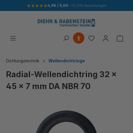
4,98 / 5,00
· 115.390 Bewertungen
alt springen
Ware
Dichtungstechnik
Wellendichtringe
Radial-Wellendichtring 32 x
45 x 7 mm DA NBR 70
Bildergalerie überspringen