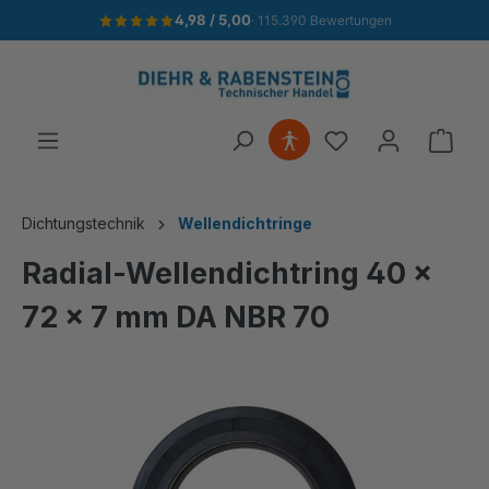
4,98 / 5,00
· 115.390 Bewertungen
alt springen
Ware
Dichtungstechnik
Wellendichtringe
Radial-Wellendichtring 40 x
72 x 7 mm DA NBR 70
Bildergalerie überspringen