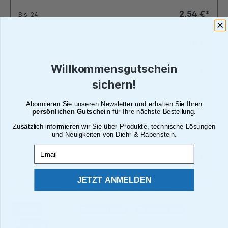
2,54 €*
Bis
24
2,18 €*
Bis
49
Willkommensgutschein
1,82 €*
Bis
99
sichern!
1,45 €*
Bis
199
Abonnieren Sie unseren Newsletter und erhalten Sie Ihren
persönlichen Gutschein
für Ihre nächste Bestellung.
Zusätzlich informieren wir Sie über Produkte, technische Lösungen
1,24 €*
Bis
249
und Neuigkeiten von Diehr & Rabenstein.
Email
1,09 €*
Ab
250
JETZT ANMELDEN
Alle Preise inkl. gesetzl. Mehrwertsteuer zzgl. Versandkosten
Brutto
Netto
Paketversand
Deutsche Post
Abholung