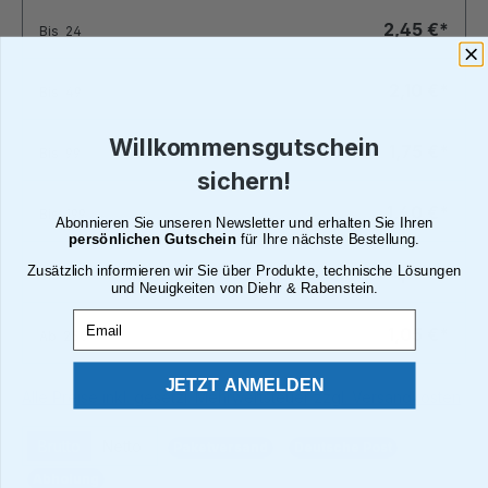
2,45 €*
Bis
24
2,10 €*
Bis
49
Willkommensgutschein
1,75 €*
Bis
99
sichern!
1,40 €*
Bis
199
Abonnieren Sie unseren Newsletter und erhalten Sie Ihren
persönlichen Gutschein
für Ihre nächste Bestellung.
Zusätzlich informieren wir Sie über Produkte, technische Lösungen
1,19 €*
Bis
249
und Neuigkeiten von Diehr & Rabenstein.
Email
1,05 €*
Ab
250
JETZT ANMELDEN
Alle Preise inkl. gesetzl. Mehrwertsteuer zzgl. Versandkosten
Brutto
Netto
Paketversand
Deutsche Post
Abholung