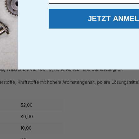
JETZT ANME
und Wärmedehnung der Gehäusebohrung können überbrückt werden; e
er nur bis ca. +80 °C
sis, Wasser bis ca. +80 °C, hohe Abrieb- und Standfestigkeit
stoffe, Kraftstoffe mit hohem Aromatengehalt, polare Lösungsmitte
52,00
80,00
10,00