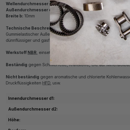
Wellendurchmesser d1:
52mm
Außendurchmesser d2:
80mm
Breite b:
10mm
Technische Beschreibung
Gummielastischer Außenmantel; größere Oberflächenrauigkeit 
dünnflüssiger und gasförmiger Medien geeignet
Werkstoff
NBR
, einsetzbar von ca. -30 °C bis ca. +100 °C, Wass
Beständig
gegen Schmierfette, Kraftstoffe, Öle auf Mineralölba
Nicht beständig
gegen aromatische und chlorierte Kohlenwasser
Druckflüssigkeiten
HFD
, usw.
Innendurchmesser d1:
Außendurchmesser d2:
Höhe: