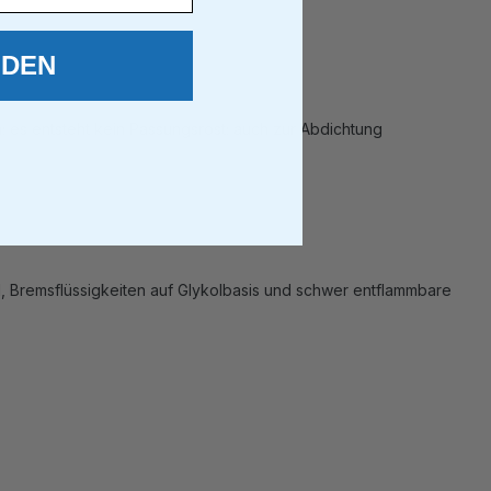
LDEN
s entsteht kein Passungsrost; auch zur Abdichtung
l, Bremsflüssigkeiten auf Glykolbasis und schwer entflammbare