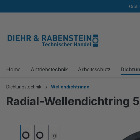
Grati
springen
Zur Hauptnavigation springen
Home
Antriebstechnik
Arbeitsschutz
Dichtu
Dichtungstechnik
Wellendichtringe
Radial-Wellendichtring 
Bildergalerie überspringen