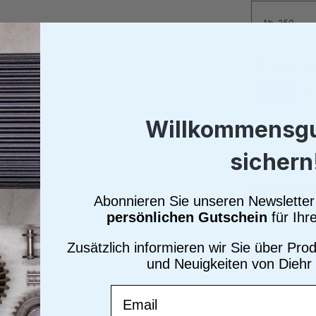
Ab
250
Alle Preise i
Brutto
Ne
Willkommensgu
Produkt
sichern
Zum Merkze
Produktnum
Abonnieren Sie unseren Newsletter 
persönlichen Gutschein
für Ihr
Zusätzlich informieren wir Sie über Pr
und Neuigkeiten von Diehr
Email