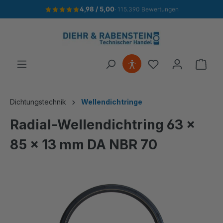
4,98 / 5,00
· 115.390 Bewertungen
alt springen
Ware
Dichtungstechnik
Wellendichtringe
Radial-Wellendichtring 63 x
85 x 13 mm DA NBR 70
Bildergalerie überspringen