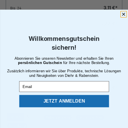
3,11 €*
Bis
24
2,66 €*
Bis
49
Willkommensgutschein
2,22 €*
Bis
99
sichern!
1,78 €*
Bis
199
Abonnieren Sie unseren Newsletter und erhalten Sie Ihren
persönlichen Gutschein
für Ihre nächste Bestellung.
Zusätzlich informieren wir Sie über Produkte, technische Lösungen
1,51 €*
Bis
249
und Neuigkeiten von Diehr & Rabenstein.
Email
1,33 €*
Ab
250
JETZT ANMELDEN
Alle Preise inkl. gesetzl. Mehrwertsteuer zzgl. Versandkosten
Brutto
Netto
Paketversand
Deutsche Post
Abholung