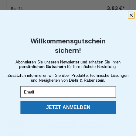
3,83 €*
Bis
24
3,28 €*
Bis
49
Willkommensgutschein
2,74 €*
Bis
99
sichern!
2,19 €*
Bis
199
Abonnieren Sie unseren Newsletter und erhalten Sie Ihren
persönlichen Gutschein
für Ihre nächste Bestellung.
Zusätzlich informieren wir Sie über Produkte, technische Lösungen
1,86 €*
Bis
249
und Neuigkeiten von Diehr & Rabenstein.
Email
1,64 €*
Ab
250
JETZT ANMELDEN
Alle Preise inkl. gesetzl. Mehrwertsteuer zzgl. Versandkosten
Brutto
Netto
Paketversand
Deutsche Post
Abholung