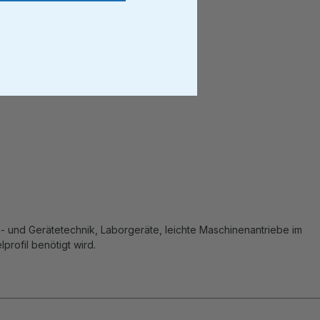
- und Gerätetechnik, Laborgeräte, leichte Maschinenantriebe im
rofil benötigt wird.