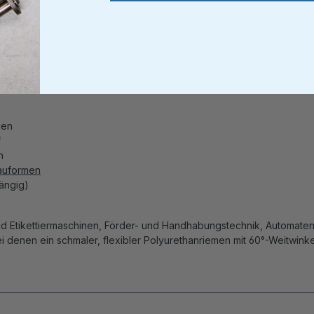
ien
f
n
auformen
ängig)
nd Etikettiermaschinen, Förder- und Handhabungstechnik, Automaten
denen ein schmaler, flexibler Polyurethanriemen mit 60°-Weitwinkelp