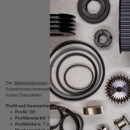
Der
Weitwinkelriemen
aus Polyurethan mit 60° Flankenwinkel im P
Scheibendurchmessern. Der Riemen ermöglicht eine platzsparende
hohen Drehzahlen.
Profil und Geometrie:
Profil:
11M
Profilbreite b0:
11 mm
Profilhöhe h:
7 mm