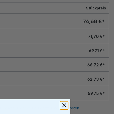
Stückpreis
74,68 €*
71,70 €*
69,71 €*
66,72 €*
62,73 €*
59,75 €*
nkl. gesetzl. Mehrwertsteuer zzgl. Versandkosten