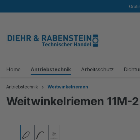
Grati
springen
Zur Hauptnavigation springen
Home
Antriebstechnik
Arbeitsschutz
Dichtu
Antriebstechnik
Weitwinkelriemen
Weitwinkelriemen 11M-2
Bildergalerie überspringen