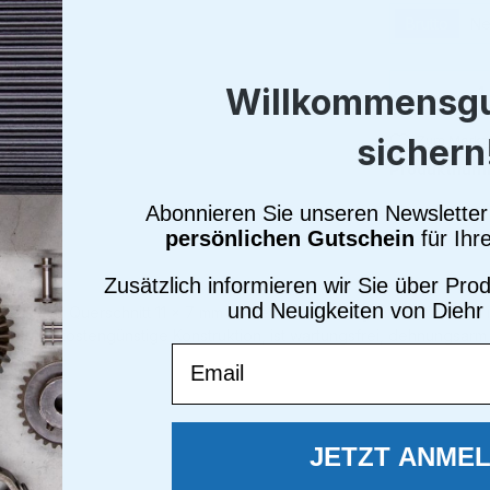
Brutto
Ne
Produkt
Willkommensgu
sichern
Zum Merkze
Produktnum
Abonnieren Sie unseren Newsletter 
persönlichen Gutschein
für Ihr
Zusätzlich informieren wir Sie über Pr
und Neuigkeiten von Diehr
rofil 11M, Querschnitt 11 × 7 mm und einer Nennlänge von 2000 mm ist
 und kostengünstige Konstruktion, ist wartungsfrei, dehnungsarm u
Email
JETZT ANME