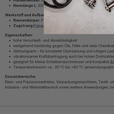
Flankenwinkel:
60°
Nennlänge L:
2000 mm
Werkstoff und Aufbau:
Riemenkörper:
Polyurethan (
PU
)
Zugstrang:
Polyester
Eigenschaften:
hohe Verschleiß- und Abriebfestigkeit
weitgehend beständig gegen Öle, Fette und viele Chemikal
dehnungsarm – für konstante Übersetzung und ruhigen Lau
vibrationsarme Kraftübertragung auch bei hohen Drehzahle
geeignet für kleine Scheibendurchmesser und kompakte
B
Temperaturbereich: ca. -20 °C bis +80 °C (anwendungsabh
Einsatzbereiche:
Klein- und Präzisionsantriebe, Verpackungsmaschinen, Textil- u
Industrie- und Werkstattbereich sowie weitere Anwendungen, bei 