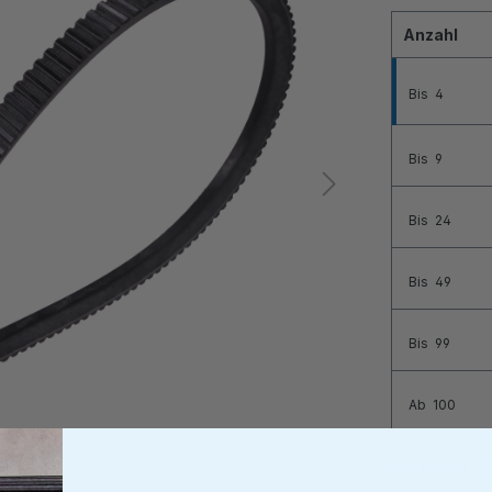
Anzahl
Bis
4
Bis
9
Bis
24
Bis
49
Bis
99
Ab
100
Alle Preise i